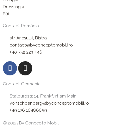
Dressinguri
Băi
Contact România
str. Arieșului, Bistra
contact@byconceptomobili.ro
+40 752 223 446
F
I
a
n
c
s
Contact Germania
e
t
b
a
Stalburgstr. 14, Frankfurt am Main
o
g
vonschoenberg@byconceptomobili.ro
o
r
+49 176 16486659
k
a
m
© 2025 By Concepto Mobili.