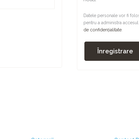
Datele personale vor fi folo
pentru a administra accesul 
de confidențialitate
.
Înregistrare