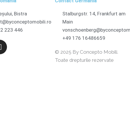
România
Contact Germania
eșului, Bistra
Stalburgstr. 14, Frankfurt am
t@byconceptomobili.ro
Main
2 223 446
vonschoenberg@byconceptomo
+49 176 16486659
I
n
© 2025 By Concepto Mobili.
s
Toate drepturile rezervate
t
a
g
r
a
m