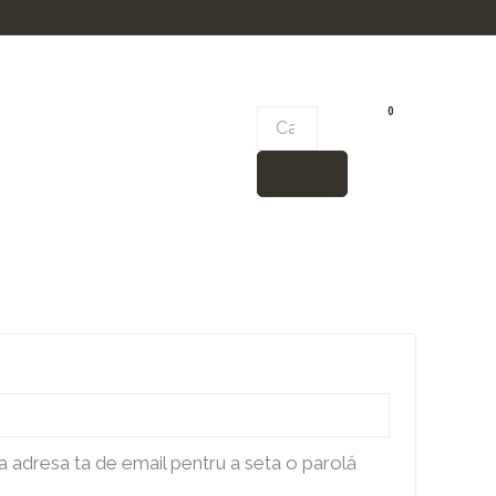
riu
0
Cart
 la adresa ta de email pentru a seta o parolă