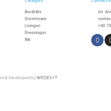
Categorii
Contact 
Bucătării
str. Ari
Dormitoare
contac
Livinguri
+40 75
Dressinguri
F
Băi
a
c
e
b
o
o
ed & Developed by
WEDEV IT
k