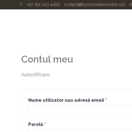
Skip
Obligatoriu
Obligatori
+40 752 223 446
contact@byconceptomobili.ro
s
to
content
Contul meu
Autentificare
Nume utilizator sau adresă email
*
Parolă
*