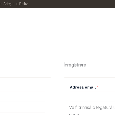
u
Obligato
tr. Arieșului, Bistra
Înregistrare
Adresă email
*
Va fi trimisă o legătură
nouă.