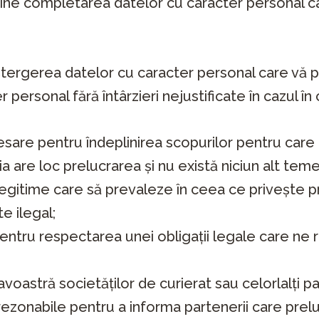
ține completarea datelor cu caracter personal ca
ergerea datelor cu caracter personal care vă prive
personal fără întârzieri nejustificate în cazul î
sare pentru îndeplinirea scopurilor pentru care 
are loc prelucrarea și nu există niciun alt temei
 legitime care să prevaleze în ceea ce privește p
e ilegal;
ntru respectarea unei obligații legale care ne 
astră societăților de curierat sau celorlalți par
zonabile pentru a informa partenerii care prelu