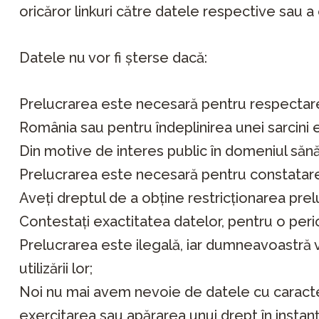
oricăror linkuri către datele respective sau a
Datele nu vor fi șterse dacă:
Prelucrarea este necesară pentru respectarea 
România sau pentru îndeplinirea unei sarcini e
Din motive de interes public în domeniul sănăt
Prelucrarea este necesară pentru constatarea
Aveți dreptul de a obține restricționarea prelu
Contestați exactitatea datelor, pentru o peri
Prelucrarea este ilegală, iar dumneavoastră v
utilizării lor;
Noi nu mai avem nevoie de datele cu caracter 
exercitarea sau apărarea unui drept în instanț