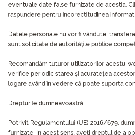
eventuale date false furnizate de acestia. Cl
raspundere pentru incorectitudinea informatii
Datele personale nu vor fi vândute, transferate
sunt solicitate de autorităţile publice comp
Recomandăm tuturor utilizatorilor acestui web
verifice periodic starea şi acurateţea acestor
logare având în vedere că poate suporta conse
Drepturile dumneavoastră
Potrivit Regulamentului (UE) 2016/679, dumne
furnizate. In acest sens, aveți dreptul de a 