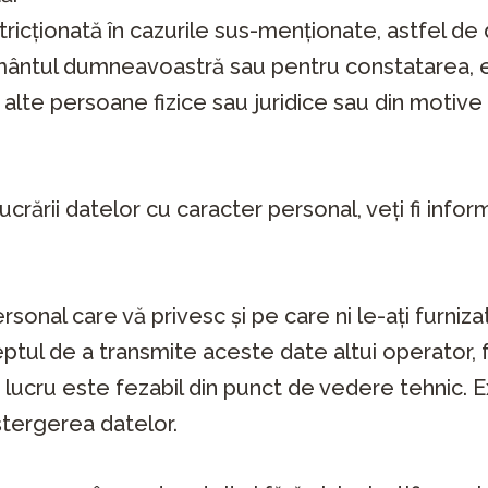
stricționată în cazurile sus-menționate, astfel d
ământul dumneavoastră sau pentru constatarea, e
 alte persoane fizice sau juridice sau din motive 
lucrării datelor cu caracter personal, veți fi info
sonal care vă privesc și pe care ni le-ați furnizat
reptul de a transmite aceste date altui operator,
t lucru este fezabil din punct de vedere tehnic. 
tergerea datelor.