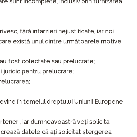
re sunt incomplete, inclusiv prin furnizarea
sc, fără întârzieri nejustificate, iar noi
n care există unul dintre următoarele motive:
au fost colectate sau prelucrate;
 juridic pentru prelucrare;
relucrarea;
revine în temeiul dreptului Uniunii Europene
teneri, iar dumneavoastră veți solicita
crează datele că ați solicitat ștergerea