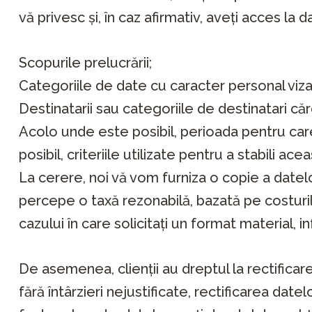
vă privesc și, în caz afirmativ, aveți acces la
Scopurile prelucrării;
Categoriile de date cu caracter personal viza
Destinatarii sau categoriile de destinatari că
Acolo unde este posibil, perioada pentru car
posibil, criteriile utilizate pentru a stabili ac
La cerere, noi vă vom furniza o copie a datelo
percepe o taxă rezonabilă, bazată pe costurile
cazului în care solicitați un format material, i
De asemenea, clienții au dreptul la rectificare
fără întârzieri nejustificate, rectificarea da