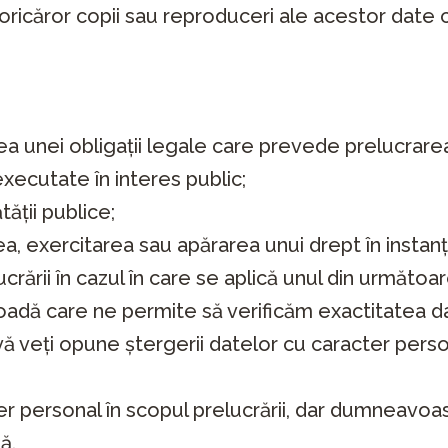
 oricăror copii sau reproduceri ale acestor date 
unei obligații legale care prevede prelucrarea în
xecutate în interes public;
ății publice;
, exercitarea sau apărarea unui drept în instanț
crării în cazul în care se aplică unul din următoar
oadă care ne permite să verificăm exactitatea d
ă veți opune ștergerii datelor cu caracter person
personal în scopul prelucrării, dar dumneavoastr
ă.