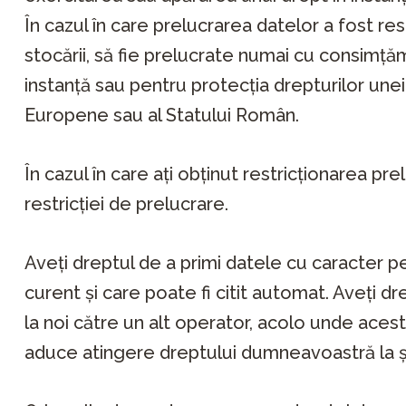
În cazul în care prelucrarea datelor a fost re
stocării, să fie prelucrate numai cu consimț
instanță sau pentru protecția drepturilor unei
Europene sau al Statului Român.
În cazul în care ați obținut restricționarea pre
restricției de prelucrare.
Aveți dreptul de a primi datele cu caracter per
curent și care poate fi citit automat. Aveți d
la noi către un alt operator, acolo unde aces
aduce atingere dreptului dumneavoastră la ș