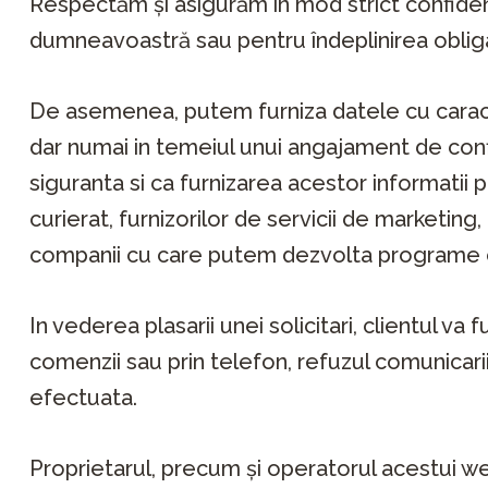
Respectăm și asigurăm în mod strict confiden
dumneavoastră sau pentru îndeplinirea obligaț
De asemenea, putem furniza datele cu caracte
dar numai in temeiul unui angajament de confi
siguranta si ca furnizarea acestor informatii 
curierat, furnizorilor de servicii de marketing
companii cu care putem dezvolta programe com
In vederea plasarii unei solicitari, clientul va
comenzii sau prin telefon, refuzul comunicari
efectuata.
Proprietarul, precum şi operatorul acestui we