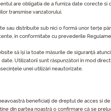
ientul are obligatia de a furniza date corecte si
lor transmise vanzatorului.
 sau distribuite sub nici o formă unor terţe părţi 
etente, in conformitate cu prevederile Regulame
site să îşi ia toate măsurile de siguranţă atunc
 date. Utilizatorii sunt răspunzători în mod direc
cinţele unei utilizări neautorizate.
avoastră beneficiați de dreptul de acces si de
obține din partea noastră o confirmare că se pre