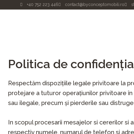
Skip
+40 752 223 446
contact@byconceptomobili.ro
s
to
content
Politica de confidenția
Respectăm dispozițiile legale privitoare la p
protejare a tuturor operațiunilor privitoare î
sau ilegale, precum și pierderile sau distruge
In scopul procesarii mesajelor si cererilor si
respectiv numele, numarul de telefon si adr