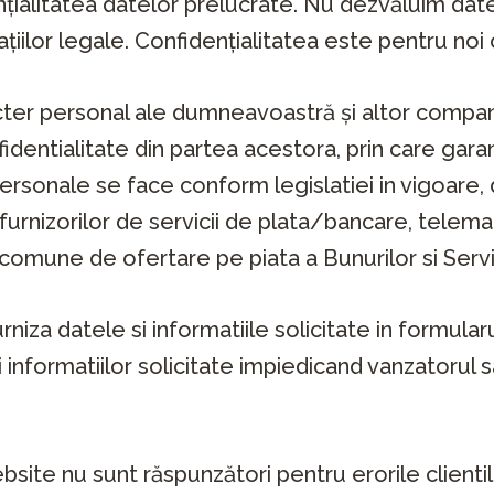
țialitatea datelor prelucrate. Nu dezvăluim date
iilor legale. Confidențialitatea este pentru noi 
r personal ale dumneavoastră și altor companii c
dentialitate din partea acestora, prin care gar
personale se face conform legislatiei in vigoare,
, furnizorilor de servicii de plata/bancare, telema
une de ofertare pe piata a Bunurilor si Servicii
 furniza datele si informatiile solicitate in formul
i informatiilor solicitate impiedicand vanzatorul
bsite nu sunt răspunzători pentru erorile client