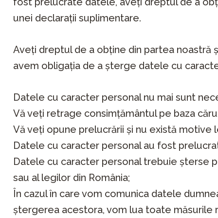
fost prelucrate datele, aveți dreptul de a ob
unei declarații suplimentare.
Aveți dreptul de a obține din partea noastră șt
avem obligația de a șterge datele cu caracter 
Datele cu caracter personal nu mai sunt nece
Vă veți retrage consimțământul pe baza căruia 
Vă veți opune prelucrării și nu există motive
Datele cu caracter personal au fost prelucrat
Datele cu caracter personal trebuie șterse pe
sau al legilor din România;
În cazul în care vom comunica datele dumneavo
ștergerea acestora, vom lua toate măsurile re