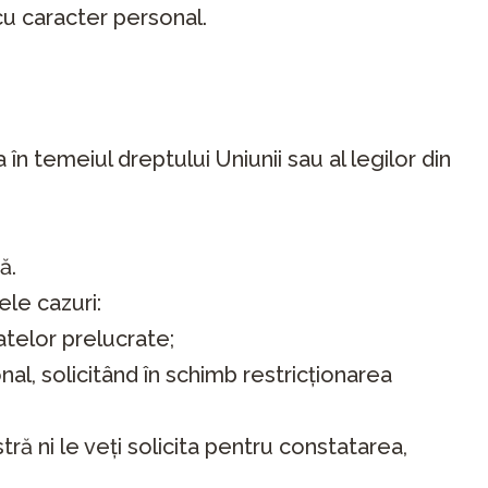
cu caracter personal.
 temeiul dreptului Uniunii sau al legilor din
ă.
ele cazuri:
atelor prelucrate;
al, solicitând în schimb restricționarea
ă ni le veți solicita pentru constatarea,