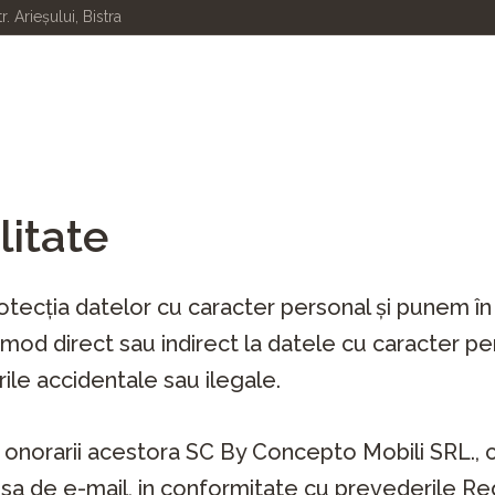
tr. Arieșului, Bistra
litate
rotecția datelor cu caracter personal și punem în
n mod direct sau indirect la datele cu caracter pe
rile accidentale sau ilegale.
 a onorarii acestora SC By Concepto Mobili SRL., 
esa de e-mail, in conformitate cu prevederile R