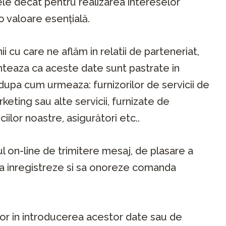
le decât pentru realizarea intereselor
o valoare esențială.
u care ne aflăm in relatii de parteneriat,
anteaza ca aceste date sunt pastrate in
 dupa cum urmeaza: furnizorilor de servicii de
rketing sau alte servicii, furnizate de
lor noastre, asigurători etc..
arul on-line de trimitere mesaj, de plasare a
 sa inregistreze si sa onoreze comanda
ilor in introducerea acestor date sau de